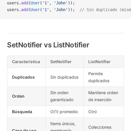
users.
add
(
User
(
'1'
, 
'John'
));
users.
add
(
User
(
'1'
, 
'John'
));  
// Sin duplicado (mism
SetNotifier vs ListNotifier
Característica
SetNotifier
ListNotifier
Permite
Duplicados
Sin duplicados
duplicados
Sin orden
Mantiene orden
Orden
garantizado
de inserción
Búsqueda
O(1) promedio
O(n)
Items únicos,
Colecciones
Caso de uso
membresía