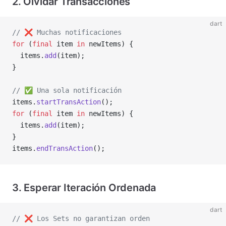
2. Olvidar Transacciones
dart
// ❌️ Muchas notificaciones
for
 (
final
 item 
in
 newItems) {
  items.
add
(item);
}
// ✅ Una sola notificación
items.
startTransAction
();
for
 (
final
 item 
in
 newItems) {
  items.
add
(item);
}
items.
endTransAction
();
3. Esperar Iteración Ordenada
dart
// ❌️ Los Sets no garantizan orden