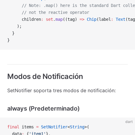
      // Note: .map() here is the standard Dart colle
      // not the reactive operator
      children
:
 set
.
map
((tag) 
=>
 Chip
(label
:
 Text
(tag
    );
  }
}
Modos de Notificación
SetNotifier soporta tres modos de notificación:
always (Predeterminado)
dart
final
 items 
=
 SetNotifier
<
String
>(
  data
:
 {
'item1'
},