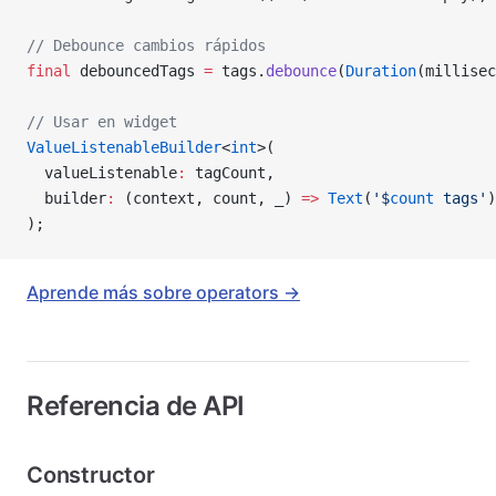
// Debounce cambios rápidos
final
 debouncedTags 
=
 tags.
debounce
(
Duration
(millisec
// Usar en widget
ValueListenableBuilder
<
int
>(
  valueListenable
:
 tagCount,
  builder
:
 (context, count, _) 
=>
 Text
(
'
$
count
 tags'
)
);
Aprende más sobre operators →
Referencia de API
Constructor