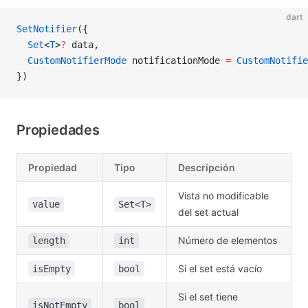
dart
SetNotifier
({
  Set
<
T
>
?
 data,
  CustomNotifierMode
 notificationMode 
=
 CustomNotifie
})
Propiedades
Propiedad
Tipo
Descripción
Vista no modificable
value
Set<T>
del set actual
Número de elementos
length
int
Si el set está vacío
isEmpty
bool
Si el set tiene
isNotEmpty
bool