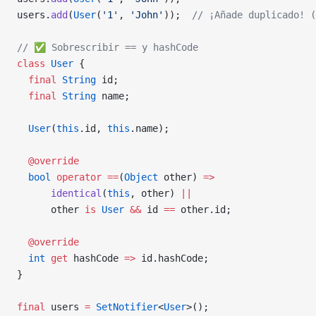
users.
add
(
User
(
'1'
, 
'John'
));  
// ¡Añade duplicado! (
// ✅ Sobrescribir == y hashCode
class
 User
 {
  final
 String
 id;
  final
 String
 name;
  User
(
this
.id, 
this
.name);
  @override
  bool
 operator
 ==
(
Object
 other) 
=>
      identical
(
this
, other) 
||
      other 
is
 User
 &&
 id 
==
 other.id;
  @override
  int
 get
 hashCode 
=>
 id.hashCode;
}
final
 users 
=
 SetNotifier
<
User
>();