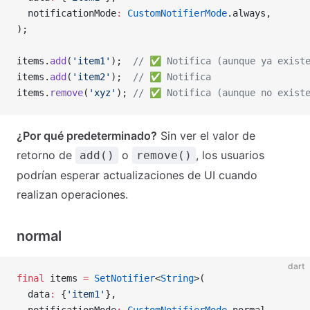
  notificationMode
:
 CustomNotifierMode
.always,
);
items.
add
(
'item1'
);  
// ✅ Notifica (aunque ya exist
items.
add
(
'item2'
);  
// ✅ Notifica
items.
remove
(
'xyz'
); 
// ✅ Notifica (aunque no exist
¿Por qué predeterminado?
Sin ver el valor de
retorno de
o
, los usuarios
add()
remove()
podrían esperar actualizaciones de UI cuando
realizan operaciones.
normal
dart
final
 items 
=
 SetNotifier
<
String
>(
  data
:
 {
'item1'
},