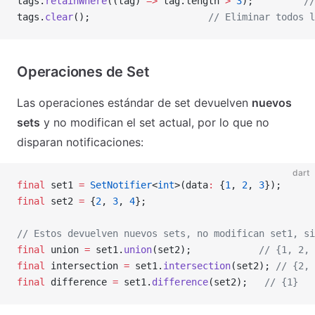
tags.
retainWhere
((tag) 
=>
 tag.length 
>
 3
);         
//
tags.
clear
();                     
// Eliminar todos l
Operaciones de Set
Las operaciones estándar de set devuelven
nuevos
sets
y no modifican el set actual, por lo que no
disparan notificaciones:
dart
final
 set1 
=
 SetNotifier
<
int
>(data
:
 {
1
, 
2
, 
3
});
final
 set2 
=
 {
2
, 
3
, 
4
};
// Estos devuelven nuevos sets, no modifican set1, si
final
 union 
=
 set1.
union
(set2);            
// {1, 2, 
final
 intersection 
=
 set1.
intersection
(set2); 
// {2, 
final
 difference 
=
 set1.
difference
(set2);   
// {1}