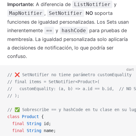
Importante:
A diferencia de
y
ListNotifier
,
NO
soporta
MapNotifier
SetNotifier
funciones de igualdad personalizadas. Los Sets usan
inherentemente
y
para pruebas de
==
hashCode
membresía. La igualdad personalizada solo aplicaría
a decisiones de notificación, lo que podría ser
confuso.
dart
// ❌️ SetNotifier no tiene parámetro customEquality
// final items = SetNotifier<Product>(
//   customEquality: (a, b) => a.id == b.id,
  // NO S
// );
// ✅ Sobrescribe == y hashCode en tu clase en su lu
class
 Product
 {
  final
 String
 id;
  final
 String
 name;