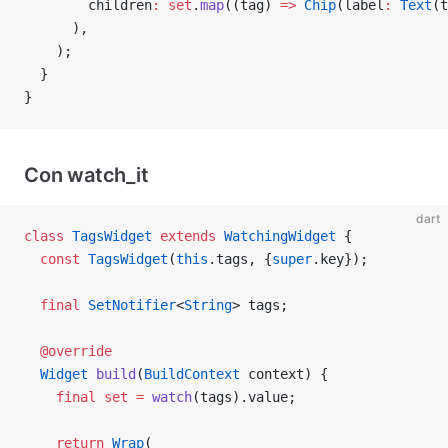
        children
:
 set
.
map
((tag) 
=>
 Chip
(label
:
 Text
(t
      ),
    );
  }
}
Con watch_it
dart
class
 TagsWidget
 extends
 WatchingWidget
 {
  const
 TagsWidget
(
this
.tags, {
super
.key});
  final
 SetNotifier
<
String
> tags;
  @override
  Widget
 build
(
BuildContext
 context) {
    final
 set
 =
 watch
(tags).value;
    return
 Wrap
(