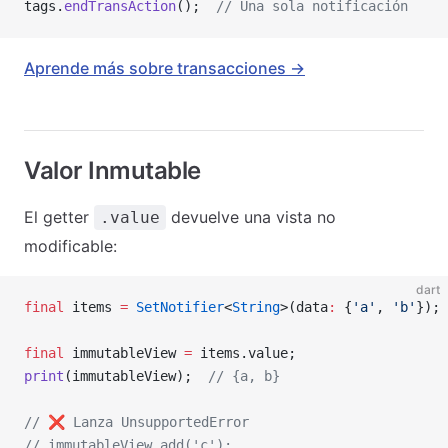
tags.
endTransAction
();  
// Una sola notificación
Aprende más sobre transacciones →
Valor Inmutable
El getter
devuelve una vista no
.value
modificable:
dart
final
 items 
=
 SetNotifier
<
String
>(data
:
 {
'a'
, 
'b'
});
final
 immutableView 
=
 items.value;
print
(immutableView);  
// {a, b}
// ❌️ Lanza UnsupportedError
// immutableView.add('c');