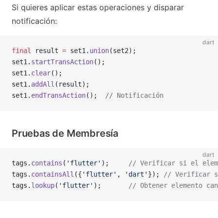
Si quieres aplicar estas operaciones y disparar
notificación:
dart
final
 result 
=
 set1.
union
(set2);
set1.
startTransAction
();
set1.
clear
();
set1.
addAll
(result);
set1.
endTransAction
();  
// Notificación
Pruebas de Membresía
dart
tags.
contains
(
'flutter'
);     
// Verificar si el elem
tags.
containsAll
({
'flutter'
, 
'dart'
}); 
// Verificar s
tags.
lookup
(
'flutter'
);       
// Obtener elemento can