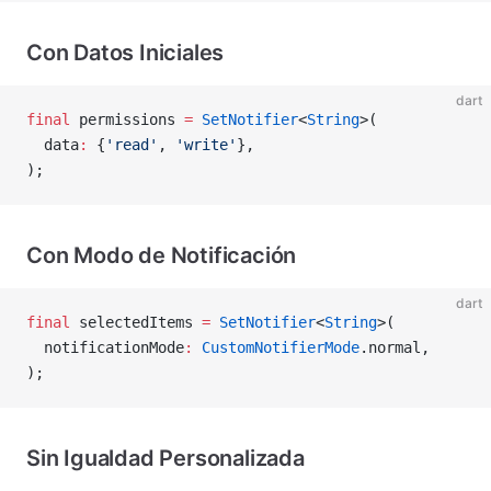
Con Datos Iniciales
dart
final
 permissions 
=
 SetNotifier
<
String
>(
  data
:
 {
'read'
, 
'write'
},
);
Con Modo de Notificación
dart
final
 selectedItems 
=
 SetNotifier
<
String
>(
  notificationMode
:
 CustomNotifierMode
.normal,
);
Sin Igualdad Personalizada