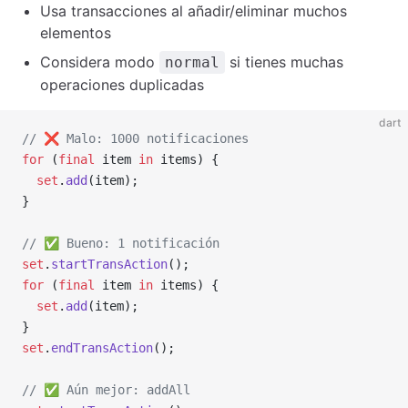
Usa transacciones al añadir/eliminar muchos
elementos
Considera modo
si tienes muchas
normal
operaciones duplicadas
dart
// ❌️ Malo: 1000 notificaciones
for
 (
final
 item 
in
 items) {
  set
.
add
(item);
}
// ✅ Bueno: 1 notificación
set
.
startTransAction
();
for
 (
final
 item 
in
 items) {
  set
.
add
(item);
}
set
.
endTransAction
();
// ✅ Aún mejor: addAll