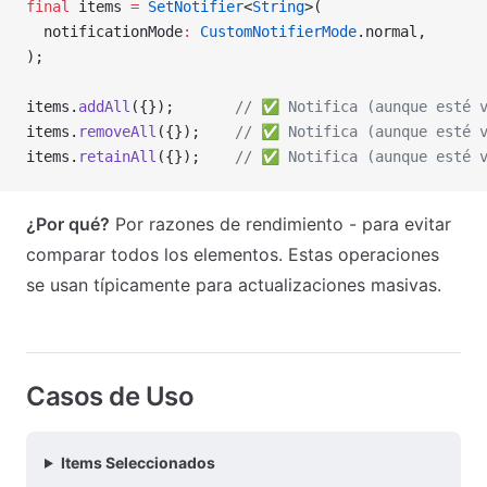
final
 items 
=
 SetNotifier
<
String
>(
  notificationMode
:
 CustomNotifierMode
.normal,
);
items.
addAll
({});       
// ✅ Notifica (aunque esté v
items.
removeAll
({});    
// ✅ Notifica (aunque esté v
items.
retainAll
({});    
// ✅ Notifica (aunque esté v
¿Por qué?
Por razones de rendimiento - para evitar
comparar todos los elementos. Estas operaciones
se usan típicamente para actualizaciones masivas.
Casos de Uso
Items Seleccionados