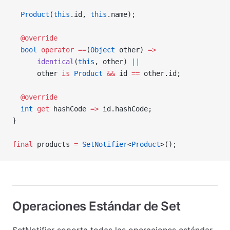
  Product
(
this
.id, 
this
.name);
  @override
  bool
 operator
 ==
(
Object
 other) 
=>
      identical
(
this
, other) 
||
      other 
is
 Product
 &&
 id 
==
 other.id;
  @override
  int
 get
 hashCode 
=>
 id.hashCode;
}
final
 products 
=
 SetNotifier
<
Product
>();
Operaciones Estándar de Set