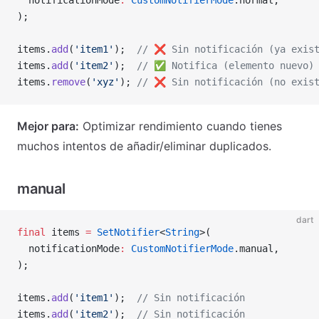
  notificationMode
:
 CustomNotifierMode
.normal,
);
items.
add
(
'item1'
);  
// ❌️ Sin notificación (ya exis
items.
add
(
'item2'
);  
// ✅ Notifica (elemento nuevo)
items.
remove
(
'xyz'
); 
// ❌️ Sin notificación (no exis
Mejor para:
Optimizar rendimiento cuando tienes
muchos intentos de añadir/eliminar duplicados.
manual
dart
final
 items 
=
 SetNotifier
<
String
>(
  notificationMode
:
 CustomNotifierMode
.manual,
);
items.
add
(
'item1'
);  
// Sin notificación
items.
add
(
'item2'
);  
// Sin notificación