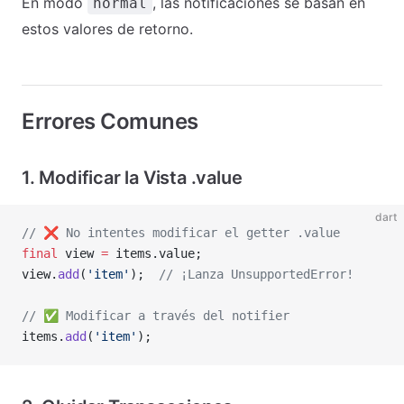
En modo
, las notificaciones se basan en
normal
estos valores de retorno.
Errores Comunes
1. Modificar la Vista .value
dart
// ❌️ No intentes modificar el getter .value
final
 view 
=
 items.value;
view.
add
(
'item'
);  
// ¡Lanza UnsupportedError!
// ✅ Modificar a través del notifier
items.
add
(
'item'
);