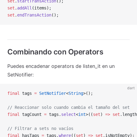
set
.
startTransAction
();
set
.
addAll
(items);
set
.
endTransAction
();
Combinando con Operators
Puedes encadenar operators de listen_it en un
SetNotifier:
dart
final
 tags 
=
 SetNotifier
<
String
>();
// Reaccionar solo cuando cambia el tamaño del set
final
 tagCount 
=
 tags.
select
<
int
>((
set
) 
=>
 set
.length
// Filtrar a sets no vacíos
final
 hasTags 
=
 tags.
where
((
set
) 
=>
 set
.isNotEmpty);