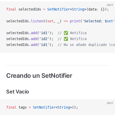
dart
final
 selectedIds 
=
 SetNotifier
<
String
>(data
:
 {});
selectedIds.
listen
((
set
, _) 
=>
 print
(
'Selected: 
$
set
'
selectedIds.
add
(
'id1'
);  
// ✅ Notifica
selectedIds.
add
(
'id2'
);  
// ✅ Notifica
selectedIds.
add
(
'id1'
);  
// No se añade duplicado (co
Creando un SetNotifier
Set Vacío
dart
final
 tags 
=
 SetNotifier
<
String
>();