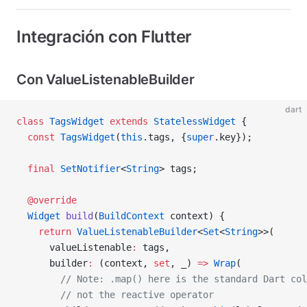
Integración con Flutter
Con ValueListenableBuilder
dart
class
 TagsWidget
 extends
 StatelessWidget
 {
  const
 TagsWidget
(
this
.tags, {
super
.key});
  final
 SetNotifier
<
String
> tags;
  @override
  Widget
 build
(
BuildContext
 context) {
    return
 ValueListenableBuilder
<
Set
<
String
>>(
      valueListenable
:
 tags,
      builder
:
 (context, 
set
, _) 
=>
 Wrap
(
        // Note: .map() here is the standard Dart col
        // not the reactive operator