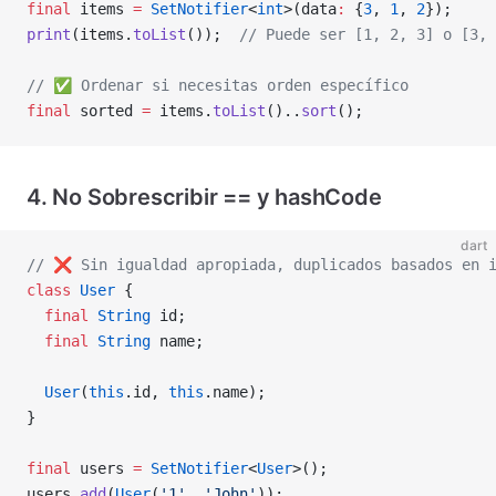
final
 items 
=
 SetNotifier
<
int
>(data
:
 {
3
, 
1
, 
2
});
print
(items.
toList
());  
// Puede ser [1, 2, 3] o [3, 
// ✅ Ordenar si necesitas orden específico
final
 sorted 
=
 items.
toList
()..
sort
();
4. No Sobrescribir == y hashCode
dart
// ❌️ Sin igualdad apropiada, duplicados basados en 
class
 User
 {
  final
 String
 id;
  final
 String
 name;
  User
(
this
.id, 
this
.name);
}
final
 users 
=
 SetNotifier
<
User
>();
users.
add
(
User
(
'1'
, 
'John'
));