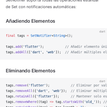
SetNotifier soporta todas las operaciones estándar
de Set con notificaciones automáticas:
Añadiendo Elementos
dart
final
 tags 
=
 SetNotifier
<
String
>();
tags.
add
(
'flutter'
);           
// Añadir elemento úni
tags.
addAll
([
'dart'
, 
'web'
]);  
// Añadir múltiples el
Eliminando Elementos
dart
tags.
remove
(
'flutter'
);           
// Eliminar por val
tags.
removeAll
({
'dart'
, 
'web'
});  
// Eliminar múltipl
tags.
retainAll
({
'flutter'
});      
// Mantener solo es
tags.
removeWhere
((tag) 
=>
 tag.
startsWith
(
'old_'
)); 
//